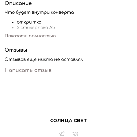
Описание
Что будет внутри конверта:
открытка
3 стикерпака А5
3 стикерпака А6
Показать полностью
3 мини пака
бонусы, которых нет в свободной продаже
Отзывы
Наполнение нельзя выбрать самостоятельно, но вы
можете указать в комментариях к заказу ваши
Отзывов еще никто не оставлял
пожелания
Написать отзыв
СОЛНЦА СВЕТ