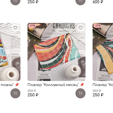
250 ₽
600 ₽
-29%
-29%
 планы" 📌
Планер "Коллажный месяц" 📌
Планер "К
350 ₽
350 ₽
250 ₽
250 ₽