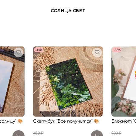
СОЛНЦА СВЕТ
-44%
-33%
солнцу" 🎨
Скетчбук "Все получится" 🎨
Блокнот "
450 ₽
900 ₽