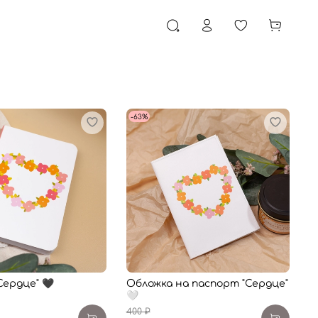
-63%
Сердце" 🖤
Обложка на паспорт "Сердце"
🤍
400 ₽