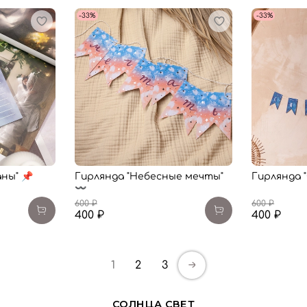
-33%
-33%
ны" 📌
Гирлянда "Небесные мечты"
Гирлянда "
〰️
600 ₽
600 ₽
400 ₽
400 ₽
1
2
3
СОЛНЦА СВЕТ