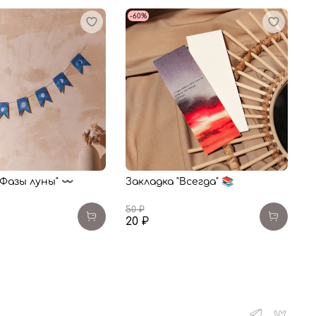
-60%
Фазы луны" 〰️
Закладка "Всегда" 📚
50 ₽
20 ₽