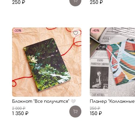
250 ₽
250 ₽
-33%
-40%
Блокнот "Все получится" 🤍
Планер "Коллажные
2 000 ₽
250 ₽
1 350 ₽
150 ₽