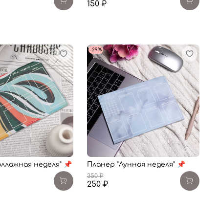
150 ₽
-29%
оллажная неделя" 📌
Планер "Лунная неделя" 📌
350 ₽
250 ₽