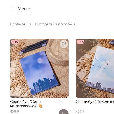
Меню
Главная
Выходят из продажи
-44%
-44%
Скетчбук "Огни
Скетчбук "Полет к 
многоэтажек" 🎨
450 ₽
450 ₽