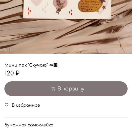
Мини пак "Скучаю" 🫴🏼
120 ₽
В корзину
В избранное
бумажная самоклейка