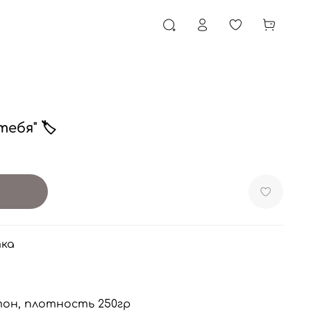
ебя" 🏷
ка
он, плотность 250гр