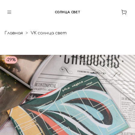
СОЛНЦА СВЕТ
Главная
VK солнца свет
-29%